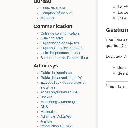
Bureau
Le ré
Guide de survie
toute
Comptabilité de A-Z
les «
Mandats
Communication
Gestion
Outils de communication
Liste contact@
Une IPv4 es
Organisation des apéros
quartier. C'
Organisation d'événements
Liste d'imprimeurs locaux
Les baux DHC
Bibliographie de l'internet libre
Adminsys
des a
des a
Guide de l'adminsys
Guide d'intervention en DC
État des lieux des services et
1)
but du jeu
systèmes
Accès physiques et SSH
Backup
Monitoring & Métrologie
DNS
Minimalist
Adminsys DokuWiki
Ansible
Introduction à LDAP