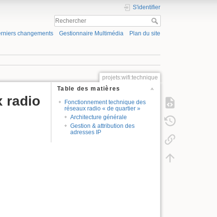
S'identifier
rniers changements
Gestionnaire Multimédia
Plan du site
projets:wifi:technique
Table des matières
 radio
Fonctionnement technique des
réseaux radio « de quartier »
Architecture générale
Gestion & attribution des
adresses IP