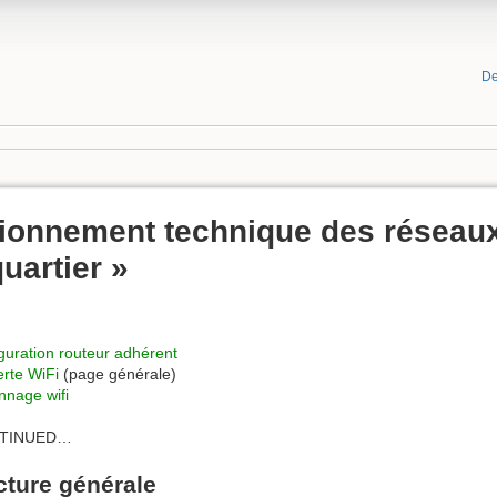
De
ionnement technique des réseaux
uartier »
guration routeur adhérent
rte WiFi
(page générale)
nage wifi
NTINUED…
cture générale