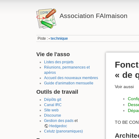
Association FAImaison
Piste :
technique
•
Vie de l'asso
Listes des projets
Fonct
Réunions, permanences et
« de q
apéros
Accueil des nouveaux membres
Guide d'animation mensuelle
Voir aussi
Outils de travail
Confi
Dépôts git
Desse
Canal IRC
Dépan
Site web
Discourse
Gestion des pads
et
TO BE CO
Hedgedoc
Celutz (panoramiques)
Archite