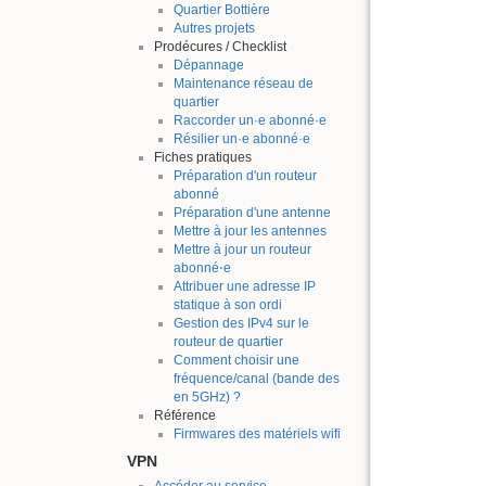
Quartier Bottière
Autres projets
Prodécures / Checklist
Dépannage
Maintenance réseau de
quartier
Raccorder un·e abonné·e
Résilier un·e abonné·e
Fiches pratiques
Préparation d'un routeur
abonné
Préparation d'une antenne
Mettre à jour les antennes
Mettre à jour un routeur
abonné⋅e
Attribuer une adresse IP
statique à son ordi
Gestion des IPv4 sur le
routeur de quartier
Comment choisir une
fréquence/canal (bande des
en 5GHz) ?
Référence
Firmwares des matériels wifi
VPN
Accéder au service