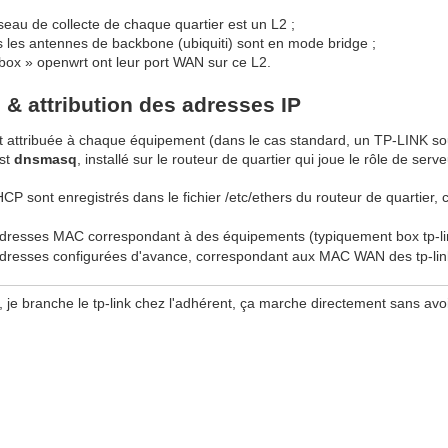
seau de collecte de chaque quartier est un L2 ;
s les antennes de backbone (ubiquiti) sont en mode bridge ;
 box » openwrt ont leur port WAN sur ce L2.
 & attribution des adresses IP
t attribuée à chaque équipement (dans le cas standard, un TP-LINK s
est
dnsmasq
, installé sur le routeur de quartier qui joue le rôle de se
P sont enregistrés dans le fichier /etc/ethers du routeur de quartier, ce 
dresses MAC correspondant à des équipements (typiquement box tp-li
dresses configurées d'avance, correspondant aux MAC WAN des tp-link
, je branche le tp-link chez l'adhérent, ça marche directement sans avo