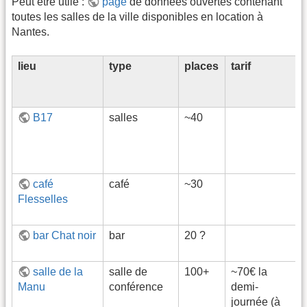
Peut être utile :
page
de données ouvertes contenant
toutes les salles de la ville disponibles en location à
Nantes.
lieu
type
places
tarif
B17
salles
~40
café
café
~30
Flesselles
bar Chat noir
bar
20 ?
salle de la
salle de
100+
~70€ la
Manu
conférence
demi-
journée (à