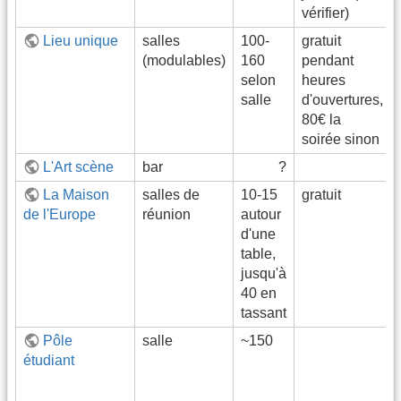
vérifier)
Lieu unique
salles
100-
gratuit
(modulables)
160
pendant
selon
heures
salle
d'ouvertures,
80€ la
soirée sinon
L'Art scène
bar
?
La Maison
salles de
10-15
gratuit
de l'Europe
réunion
autour
d'une
table,
jusqu'à
40 en
tassant
Pôle
salle
~150
étudiant