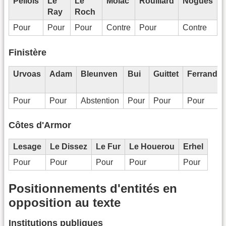
Pellois
Le
Le
Molac
Rouillard
Noguès
Ray
Roch
Pour
Pour
Pour
Contre
Pour
Contre
Finistère
Urvoas
Adam
Bleunven
Bui
Guittet
Ferrand
Pour
Pour
Abstention
Pour
Pour
Pour
Côtes d'Armor
Lesage
Le Dissez
Le Fur
Le Houerou
Erhel
Pour
Pour
Pour
Pour
Pour
Positionnements d'entités en
opposition au texte
Institutions publiques