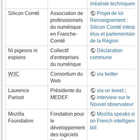
irréaliste techniqueme
Silicon Comté
Association de
Projet de loi
professionnels
Renseignement :
du numérique
Silicon Comté interpel
en Franche-
élus et parlementaires
Comté
de la Région
Ni pigeons ni
Collectif
Déclaration
espions
d'entreprises
commune
du numérique
W3C
Consortium du
via twitter
Web
Laurence
Présidente du
via un tweet
;
Parisot
MEDEF
interview sur le
Nouvel observateur
Mozilla
Fondation pour
Mozilla speaks out
Foundation
le
on French intelligence
développement
bill
des logiciels