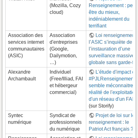
(Mozilla, Cozy
Renseignement : peut
cloud)
être du mieux,
indéniablement du
terrifiant
Association des
Association
Loi renseignement 
services internet
d'entreprises
l’ASIC s’inquiète de
communautaires
(Google,
l’instauration d’une
(ASIC)
Dailymotion,
surveillance massive e
…)
globale sans garde-fo
Alexandre
Individuel
L'étude d'impact du
Archambault
(Free/Illiad, FAI
#PJLRenseignement
et hébergeur
semble méconnaitre l
commercial)
réalité de l'exploitation
d'un réseau d'un FAI.
(sur Storify)
Syntec
Syndicat de
Projet de loi sur le
numérique
professionnels
renseignement : le
du numérique
Patriot Act français ?