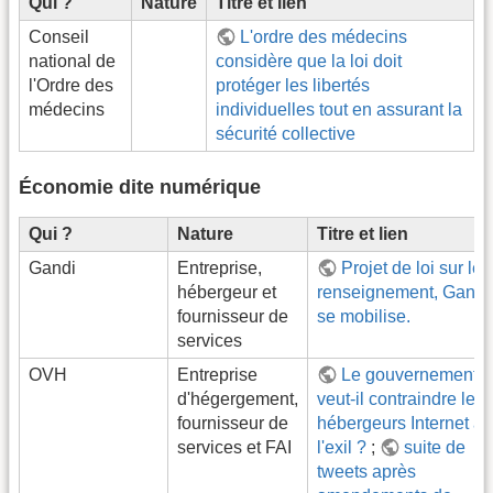
Qui ?
Nature
Titre et lien
Conseil
L'ordre des médecins
national de
considère que la loi doit
l'Ordre des
protéger les libertés
médecins
individuelles tout en assurant la
sécurité collective
Économie dite numérique
Qui ?
Nature
Titre et lien
Gandi
Entreprise,
Projet de loi sur le
hébergeur et
renseignement, Gandi
fournisseur de
se mobilise.
services
OVH
Entreprise
Le gouvernement
d'hégergement,
veut-il contraindre les
fournisseur de
hébergeurs Internet à
services et FAI
l'exil ?
;
suite de
tweets après