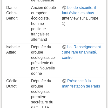
de la défense
Daniel
Ancien député
Loi de sécurité, il
Cohn-
européen
faut éviter les abus
Bendit
écologiste,
(interview sur Europe
homme
1)
politique
français et
allemand
Isabelle
Députée du
Loi Renseignement
Attard
groupe
: une rare unanimité…
écologiste, co-
contre !
présidente du
parti Nouvelle
donne
Cécile
Députée du
Présence à la
Duflot
groupe
manifestation de Paris
écologiste,
première
secrétaire du
parti EELV