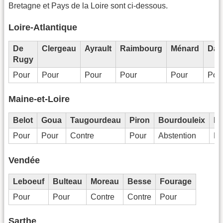
Bretagne et Pays de la Loire sont ci-dessous.
Loire-Atlantique
De
Clergeau
Ayrault
Raimbourg
Ménard
Dan
Rugy
Pour
Pour
Pour
Pour
Pour
Pou
Maine-et-Loire
Belot
Goua
Taugourdeau
Piron
Bourdouleix
Ba
Pour
Pour
Contre
Pour
Abstention
Po
Vendée
Leboeuf
Bulteau
Moreau
Besse
Fourage
Pour
Pour
Contre
Contre
Pour
Sarthe