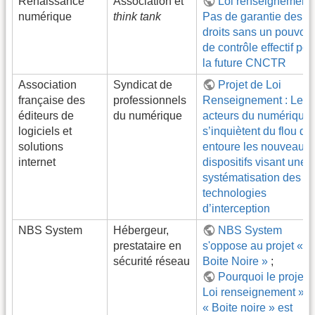
Renaissance
Association et
Loi renseignement 
numérique
think tank
Pas de garantie des
droits sans un pouvoir
de contrôle effectif pou
la future CNCTR
Association
Syndicat de
Projet de Loi
française des
professionnels
Renseignement : Les
éditeurs de
du numérique
acteurs du numérique
logiciels et
s’inquiètent du flou qui
solutions
entoure les nouveaux
internet
dispositifs visant une
systématisation des
technologies
d’interception
NBS System
Hébergeur,
NBS System
prestataire en
s'oppose au projet «
sécurité réseau
Boite Noire »
;
Pourquoi le projet 
Loi renseignement » o
« Boite noire » est