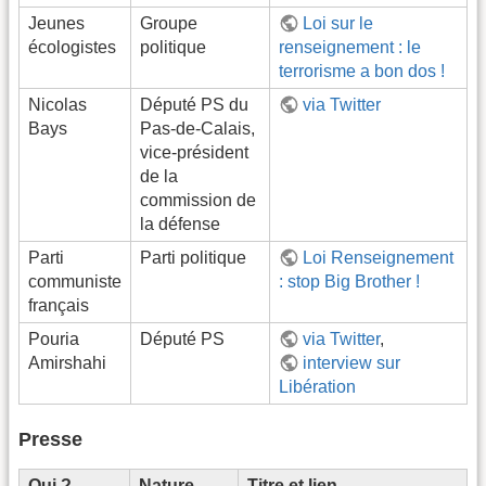
Jeunes
Groupe
Loi sur le
écologistes
politique
renseignement : le
terrorisme a bon dos !
Nicolas
Député PS du
via Twitter
Bays
Pas-de-Calais,
vice-président
de la
commission de
la défense
Parti
Parti politique
Loi Renseignement
communiste
: stop Big Brother !
français
Pouria
Député PS
via Twitter
,
Amirshahi
interview sur
Libération
Presse
Qui ?
Nature
Titre et lien