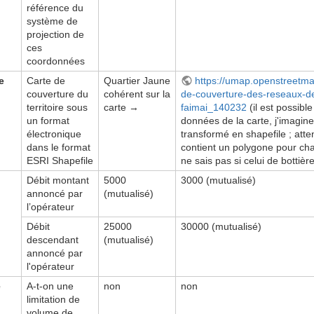
référence du
système de
projection de
ces
coordonnées
e
Carte de
Quartier Jaune
https://umap.openstreetma
couverture du
cohérent sur la
de-couverture-des-reseaux-de
territoire sous
carte →
faimai_140232
(il est possible
un format
données de la carte, j'imagin
électronique
transformé en shapefile ; atten
dans le format
contient un polygone pour chaq
ESRI Shapefile
ne sais pas si celui de bottière
Débit montant
5000
3000 (mutualisé)
annoncé par
(mutualisé)
l’opérateur
Débit
25000
30000 (mutualisé)
descendant
(mutualisé)
annoncé par
l'opérateur
e
A-t-on une
non
non
limitation de
volume de