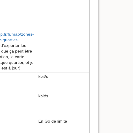
p.fr/fr/map/zones-
-quartier-
 d'exporter les
e que ça peut être
tion, la carte
ue quartier, et je
 est à jour)
kbit/s
kbit/s
En Go de limite