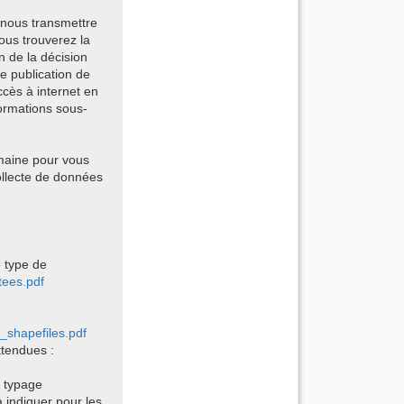
 nous transmettre
ous trouverez la
n de la décision
e publication de
cès à internet en
formations sous-
emaine pour vous
ollecte de données
e type de
tees.pdf
_shapefiles.pdf
ttendues :
r typage
 indiquer pour les