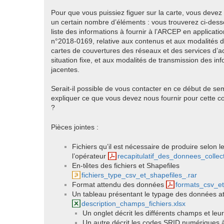
Pour que vous puissiez figuer sur la carte, vous devez
un certain nombre d’éléments : vous trouverez ci-dess
liste des informations à fournir à l’ARCEP en applicatio
n°2018-0169, relative aux contenus et aux modalités d
cartes de couvertures des réseaux et des services d’ac
situation fixe, et aux modalités de transmission des in
jacentes.
Serait-il possible de vous contacter en ce début de s
expliquer ce que vous devez nous fournir pour cette c
?
Pièces jointes :
Fichiers qu’il est nécessaire de produire selon l
l’opérateur
recapitulatif_des_donnees_collec
En-têtes des fichiers et Shapefiles
fichiers_type_csv_et_shapefiles_.rar
Format attendu des données
formats_csv_et
Un tableau présentant le typage des données a
description_champs_fichiers.xlsx
Un onglet décrit les différents champs et leu
Un autre décrit les codes SRID numériques à