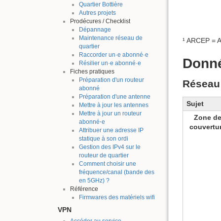
Quartier Bottière
Autres projets
Prodécures / Checklist
Dépannage
Maintenance réseau de
¹ ARCEP = A
quartier
Raccorder un·e abonné·e
Donné
Résilier un·e abonné·e
Fiches pratiques
Préparation d'un routeur
Réseau
abonné
Préparation d'une antenne
Sujet
Mettre à jour les antennes
Mettre à jour un routeur
Zone d
abonné⋅e
couvertu
Attribuer une adresse IP
statique à son ordi
Gestion des IPv4 sur le
routeur de quartier
Comment choisir une
fréquence/canal (bande des
en 5GHz) ?
Référence
Firmwares des matériels wifi
VPN
Accéder au service