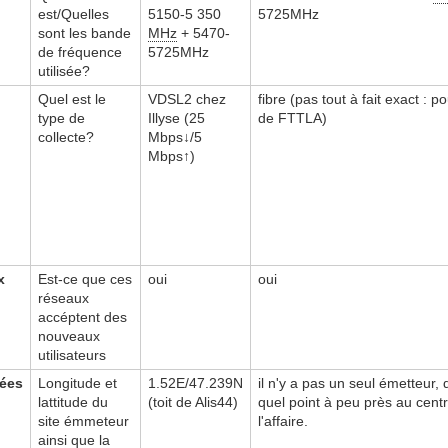
est/Quelles
5150-5 350
5725MHz
sont les bande
MHz
+ 5470-
de fréquence
5725MHz
utilisée?
Quel est le
VDSL2 chez
fibre (pas tout à fait exact : pou
type de
Illyse (25
de FTTLA)
collecte?
Mbps↓/5
Mbps↑)
x
Est-ce que ces
oui
oui
réseaux
accéptent des
nouveaux
utilisateurs
ées
Longitude et
1.52E/47.239N
il n'y a pas un seul émetteur,
lattitude du
(toit de Alis44)
quel point à peu près au centr
site émmeteur
l'affaire.
ainsi que la