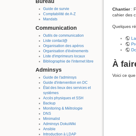
Bureau
Chantier
: F
Guide de survie
Comptabilité de A-Z
cahier des c
Mandats
Quelques ré
Communication
Outils de communication
La
Liste contact@
Pr
Organisation des apéros
Do
Organisation d'événements
Liste d'imprimeurs locaux
À fair
Bibliographie de l'internet libre
Adminsys
Voici ce que
Guide de l'adminsys
Guide d'intervention en DC
État des lieux des services et
systèmes
Accès physiques et SSH
Backup
Monitoring & Métrologie
DNS
Minimalist
Adminsys DokuWiki
Ansible
Introduction à LDAP