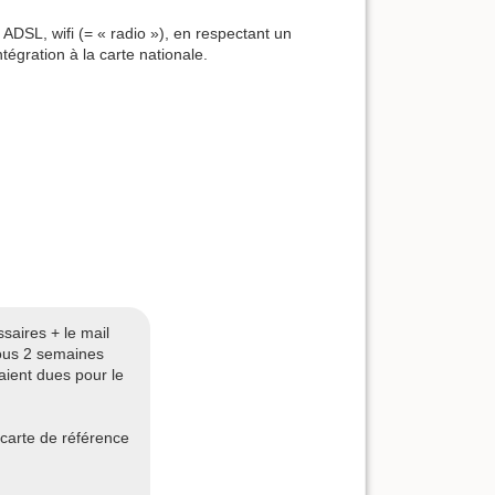
ADSL, wifi (= « radio »), en respectant un
égration à la carte nationale.
saires + le mail
sous 2 semaines
aient dues pour le
a carte de référence