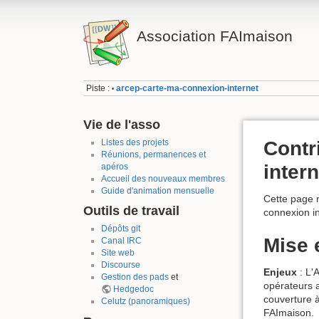
Association FAImaison
Piste :
arcep-carte-ma-connexion-internet
•
Vie de l'asso
Listes des projets
Contr
Réunions, permanences et
intern
apéros
Accueil des nouveaux membres
Guide d'animation mensuelle
Cette page r
Outils de travail
connexion in
Dépôts git
Mise 
Canal IRC
Site web
Discourse
Enjeux
: L'
Gestion des pads
et
opérateurs a
Hedgedoc
couverture à
Celutz (panoramiques)
FAImaison.