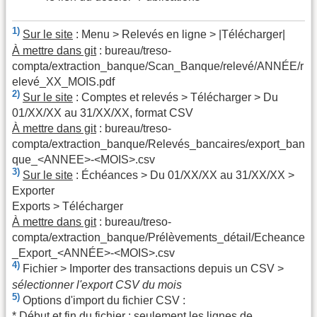
1)
Sur le site
: Menu > Relevés en ligne > |Télécharger|
À mettre dans git
: bureau/treso-
compta/extraction_banque/Scan_Banque/relevé/ANNÉE/r
elevé_XX_MOIS.pdf
2)
Sur le site
: Comptes et relevés > Télécharger > Du
01/XX/XX au 31/XX/XX, format CSV
À mettre dans git
: bureau/treso-
compta/extraction_banque/Relevés_bancaires/export_ban
que_<ANNEE>-<MOIS>.csv
3)
Sur le site
: Échéances > Du 01/XX/XX au 31/XX/XX >
Exporter
Exports > Télécharger
À mettre dans git
: bureau/treso-
compta/extraction_banque/Prélèvements_détail/Echeance
_Export_<ANNÉE>-<MOIS>.csv
4)
Fichier > Importer des transactions depuis un CSV >
sélectionner l'export CSV du mois
5)
Options d'import du fichier CSV :
* Début et fin du fichier : seulement les lignes de